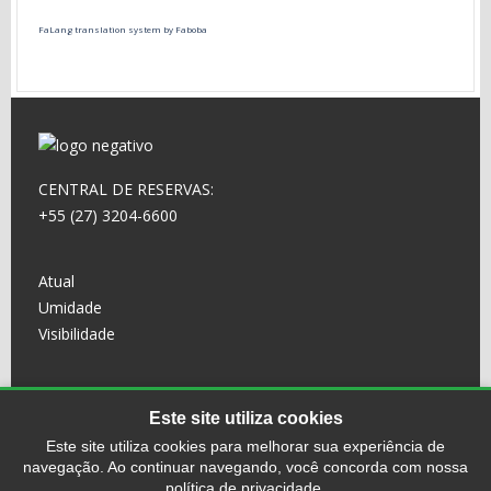
FaLang translation system by Faboba
CENTRAL DE RESERVAS:
+55 (27) 3204-6600
Atual
Umidade
Visibilidade
Este site utiliza cookies
Este site utiliza cookies para melhorar sua experiência de
navegação. Ao continuar navegando, você concorda com nossa
© 2025 Alameda Vitória Hotel. Todos os direitos
política de privacidade.